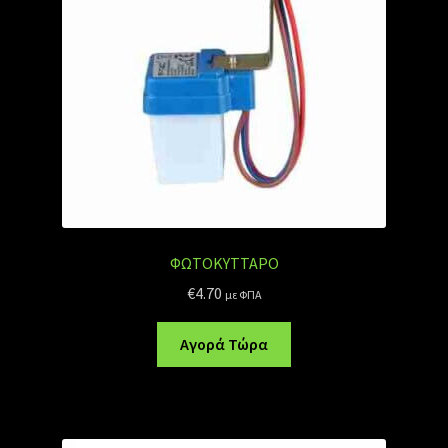
ΦΩΤΟΚΥΤΤΑΡΟ
€
4.70
με ΦΠΑ
Αγορά Τώρα