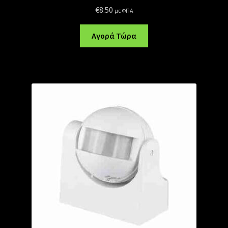
€
8.50
με ΦΠΑ
Αγορά Τώρα