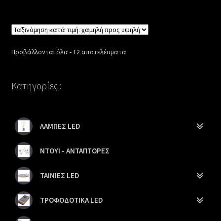
Sorted
Προβάλλονται όλα - 12 αποτελέσματα
by
price:
Κατηγορίες :
low
to
high
ΛΑΜΠΕΣ LED
ΝΤΟΥΙ - ΑΝΤΑΠΤΟΡΕΣ
ΤΑΙΝΙΕΣ LED
ΤΡΟΦΟΔΟΤΙΚΑ LED