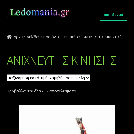
Απευθείας
Μετάβαση
Μενού
μετάβαση
σε
στην
περιεχόμενο
Σύνδεση
πλοήγηση
Αρχική σελίδα
Προϊόντα με ετικέτα “ΑΝΙΧΝΕΥΤΗΣ ΚΙΝΗΣΗΣ”
Επικοινωνία
ΑΝΙΧΝΕΥΤΗΣ ΚΙΝΗΣΗΣ
Πληρωμές
Επέκτα
Αποστολές
υπό-
μενού
Sorted
Προβάλλονται όλα - 12 αποτελέσματα
Κατάλογοι
by
price:
low
to
high