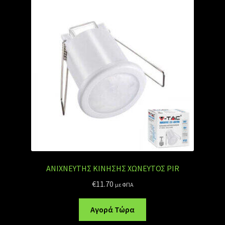
ΑΝΙΧΝΕΥΤΗΣ ΚΙΝΗΣΗΣ XΩΝΕΥΤΟΣ PIR
€
11.70
με ΦΠΑ
Αυτό
Αγορά Τώρα
το