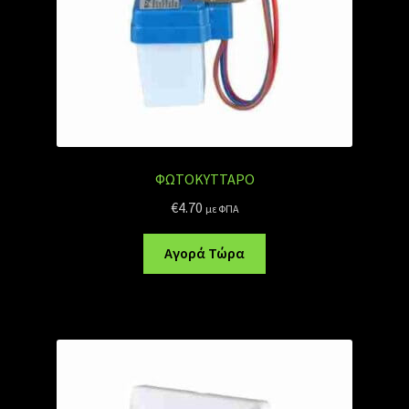
ΦΩΤΟΚΥΤΤΑΡΟ
€
4.70
με ΦΠΑ
Αγορά Τώρα