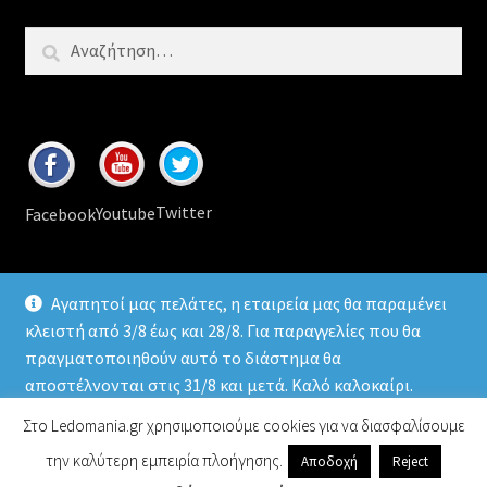
Αναζήτηση
για:
Twitter
Youtube
Facebook
Αγαπητοί μας πελάτες, η εταιρεία μας θα παραμένει
κλειστή από 3/8 έως και 28/8. Για παραγγελίες που θα
πραγματοποιηθούν αυτό το διάστημα θα
© 2026
Ledomania
.gr Led lamps & accessories
αποστέλνονται στις 31/8 και μετά. Καλό καλοκαίρι.
Απόρριψη
Στο Ledomania.gr χρησιμοποιούμε cookies για να διασφαλίσουμε
την καλύτερη εμπειρία πλοήγησης.
Αποδοχή
Reject
0