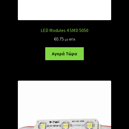
LED Modules 4 SMD 5050
€
0.75
με ΦΠΑ
Αγορά Τώρα