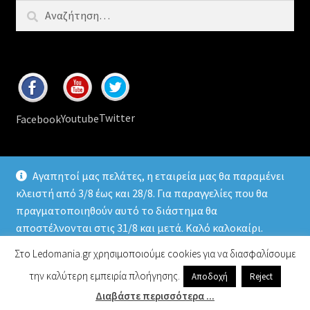
Αναζήτηση
για:
Twitter
Youtube
Facebook
Αγαπητοί μας πελάτες, η εταιρεία μας θα παραμένει
κλειστή από 3/8 έως και 28/8. Για παραγγελίες που θα
πραγματοποιηθούν αυτό το διάστημα θα
© 2026
Ledomania
.gr Led lamps & accessories
αποστέλνονται στις 31/8 και μετά. Καλό καλοκαίρι.
Απόρριψη
Στο Ledomania.gr χρησιμοποιούμε cookies για να διασφαλίσουμε
την καλύτερη εμπειρία πλοήγησης.
Αποδοχή
Reject
0
Διαβάστε περισσότερα ...
Αναζήτηση
Αναζήτηση