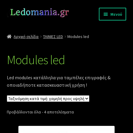
Απευθείας
Μετάβαση
Μενού
μετάβαση
σε
στην
περιεχόμενο
Σύνδεση
πλοήγηση
Αρχική σελίδα
ΤΑΙΝΙΕΣ LED
Modules led
Επικοινωνία
Modules led
Πληρωμές
Επέκτα
Αποστολές
Led modules κατάλληλα για ταμπέλες επιγραφές &
υπό-
οποιαδήποτε κατασκευαστική χρήση !
μενού
Κατάλογοι
Sorted
Προβάλλονται όλα - 4 αποτελέσματα
by
price:
low