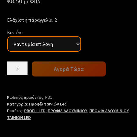
€
8.50
με ΦΠΑ
Ελάχιστη παραγγελία: 2
Καπάκι
Προφίλ
Αγορά Τώρα
αλουμινίου
PD1
τιμή
μέτρου
Κωδικός προϊόντος:
PD1
ποσότητα
Κατηγορία:
Προφίλ ταινιών Led
Ετικέτες:
PROFIL LED
,
ΠΡΟΦΙΛ ΑΛΟΥΜΙΝΙΟΥ
,
ΠΡΟΦΙΛ ΑΛΟΥΜΙΝΙΟΥ
ΤΑΙΝΙΩΝ LED