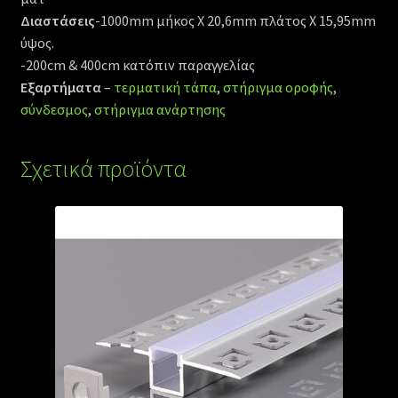
Διαστάσεις
-1000mm μήκος Χ 20,6mm πλάτος Χ 15,95mm
ύψος.
-200cm & 400cm κατόπιν παραγγελίας
Εξαρτήματα
–
τερματική τάπα
,
στήριγμα οροφής
,
σύνδεσμος
,
στήριγμα ανάρτησης
Σχετικά προϊόντα