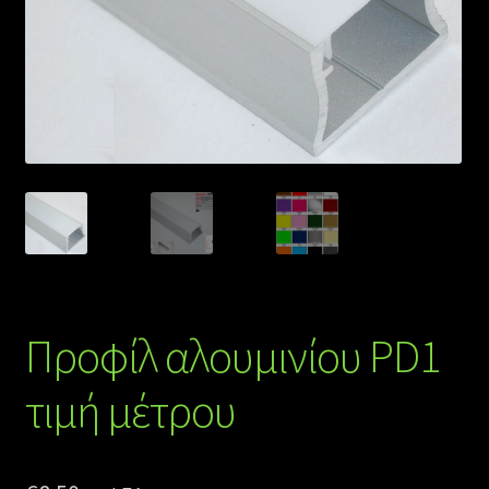
Προφίλ αλουμινίου PD1
τιμή μέτρου