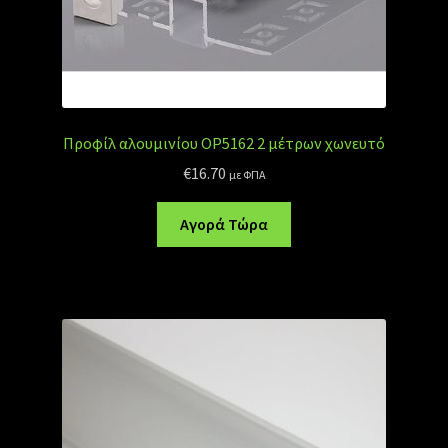
Προφίλ αλουμινίου OP5162 2 μέτρων χωνευτό
€
16.70
με ΦΠΑ
Αγορά Τώρα