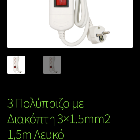
3 Πολύπριζο με
Διακόπτη 3×1.5mm2
1,5m Λευκό