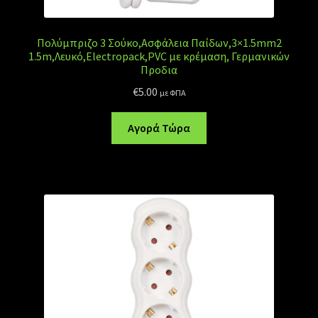
Πολύμπριζο 3 Σούκο,Ασφάλεια Παίδων,3×1.5mm2
1.5m,Λευκό,Electropack,PVC με κρέμαση, Γερμανικών
Προδια
€
5.00
με ΦΠΑ
Αγορά Τώρα