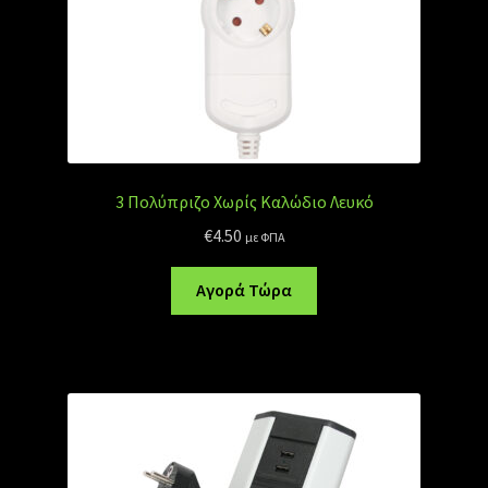
3 Πολύπριζο Χωρίς Καλώδιο Λευκό
€
4.50
με ΦΠΑ
Αγορά Τώρα