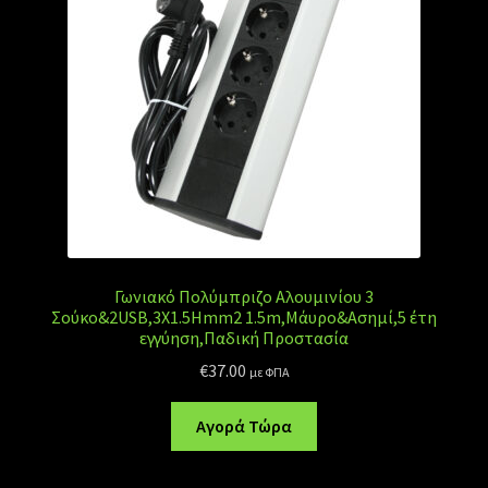
Γωνιακό Πολύμπριζο Αλουμινίου 3
Σούκο&2USB,3Χ1.5Ηmm2 1.5m,Μάυρο&Ασημί,5 έτη
εγγύηση,Παδική Προστασία
€
37.00
με ΦΠΑ
Αγορά Τώρα