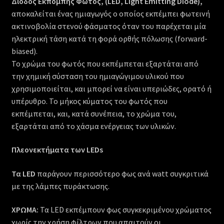
Δίοδος Εκπομπής Φωτός, (
LED
, Light Emitting Diode),
αποκαλείται ένας ημιαγωγός ο οποίος εκπέμπει φωτεινή
ακτινοβολία στενού φάσματος όταν του παρέχεται μία
ηλεκτρική τάση κατά τη φορά ορθής πόλωσης (forward-
biased).
Το χρώμα του φωτός που εκπέμπεται εξαρτάται από
την χημική σύσταση του ημιαγώγιμου υλικού που
χρησιμοποιείται, και μπορεί να είναι υπεριώδες, ορατό ή
υπέρυθρο. Το μήκος κύματος του φωτός που
εκπέμπεται, και, κατά συνέπεια, το χρώμα του,
εξαρτάται από το χάσμα ενέργειας των υλικών.
Πλεονεκτήματα των LEDs
Τα
LED
παράγουν περισσότερο φως ανά watt συγκριτικά
με της λάμπες πυράκτωσης.
ΧΡΩΜΑ:
Τα
LED
εκπέμπουν φως συγκεκριμένου χρώματος
χωρίς την χρήση φίλτρων που απαιτούν οι