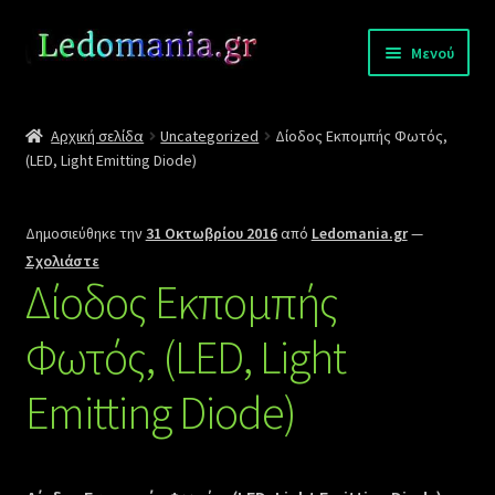
Απευθείας
Μετάβαση
Μενού
μετάβαση
σε
στην
περιεχόμενο
Σύνδεση
πλοήγηση
Αρχική σελίδα
Uncategorized
Δίοδος Εκπομπής Φωτός,
(LED, Light Emitting Diode)
Επικοινωνία
Πληρωμές
Δημοσιεύθηκε την
31 Οκτωβρίου 2016
από
Ledomania.gr
—
Σχολιάστε
Επέκτα
Αποστολές
Δίοδος Εκπομπής
υπό-
μενού
Φωτός, (LED, Light
Κατάλογοι
Emitting Diode)