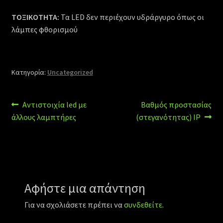
ΤΟΞΙΚΟΤΗΤΑ:
Τα
LED
δεν περιέχουν υδράργυρο όπως οι
λάμπες φθορισμού
Κατηγορία:
Uncategorized
Πλοήγηση
Προηγούμενο
Επόμενο
Αντιστοιχία led με
Βαθμός προστασίας
άρθρο:
άρθρο:
άλλους λαμπτήρες
(στεγανότητας) IP
άρθρων
Αφήστε μια απάντηση
Για να σχολιάσετε πρέπει να
συνδεθείτε
.