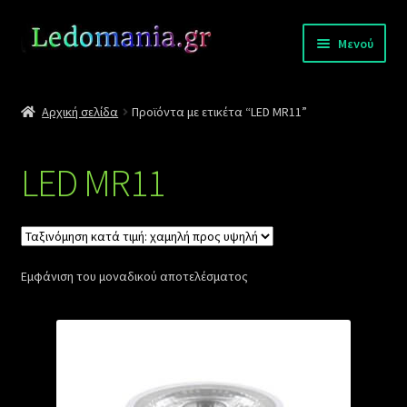
Απευθείας
Μετάβαση
Μενού
μετάβαση
σε
στην
περιεχόμενο
Σύνδεση
πλοήγηση
Αρχική σελίδα
Προϊόντα με ετικέτα “LED MR11”
Επικοινωνία
LED MR11
Πληρωμές
Επέκτα
Αποστολές
υπό-
μενού
Εμφάνιση του μοναδικού αποτελέσματος
Κατάλογοι