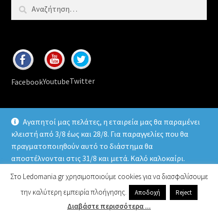
Αναζήτηση
για:
Twitter
Youtube
Facebook
Αγαπητοί μας πελάτες, η εταιρεία μας θα παραμένει
κλειστή από 3/8 έως και 28/8. Για παραγγελίες που θα
πραγματοποιηθούν αυτό το διάστημα θα
© 2026
Ledomania
.gr Led lamps & accessories
αποστέλνονται στις 31/8 και μετά. Καλό καλοκαίρι.
Απόρριψη
Στο Ledomania.gr χρησιμοποιούμε cookies για να διασφαλίσουμε
την καλύτερη εμπειρία πλοήγησης.
Αποδοχή
Reject
0
Διαβάστε περισσότερα ...
Αναζήτηση
Αναζήτηση