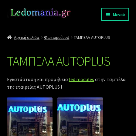
Απευθείας
Μετάβαση
Μενού
μετάβαση
σε
στην
περιεχόμενο
Σύνδεση
πλοήγηση
Αρχική σελίδα
Φωτισμοί Led
ΤΑΜΠΕΛΑ AUTOPLUS
Επικοινωνία
ΤΑΜΠΕΛΑ AUTOPLUS
Πληρωμές
Επέκτα
Αποστολές
Εγκατάσταση και προμήθεια
led modules
στην ταμπέλα
υπό-
της εταιρείας
AUTOPLUS !
μενού
Κατάλογοι